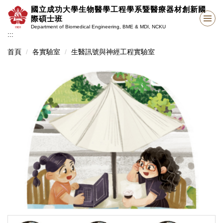
跳
國立成功大學生物醫學工程學系暨醫療器材創新國
到
際碩士班
主
Department of Biomedical Engineering, BME & MDI, NCKU
:::
要
內
首頁
各實驗室
生醫訊號與神經工程實驗室
容
區