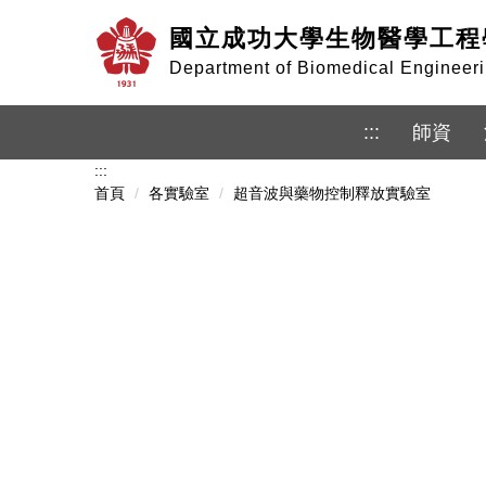
跳
國立成功大學生物醫學工程
到
主
Department of Biomedical Enginee
要
內
容
:::
師資
區
:::
首頁
各實驗室
超音波與藥物控制釋放實驗室