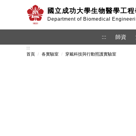
跳
國立成功大學生物醫學工程
到
主
Department of Biomedical Enginee
要
內
容
:::
師資
區
:::
首頁
各實驗室
穿戴科技與行動照護實驗室