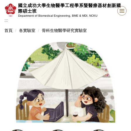
跳
國立成功大學生物醫學工程學系暨醫療器材創新國
到
際碩士班
主
Department of Biomedical Engineering, BME & MDI, NCKU
:::
要
內
首頁
各實驗室
骨科生物醫學研究實驗室
容
區