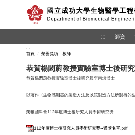
跳
國立成功大學生物醫學工程
到
主
Department of Biomedical Enginee
要
內
容
:::
師資
區
:::
首頁
榮譽獎項—教師
恭賀楊閎蔚教授實驗室博士後研究
恭賀楊閎蔚教授實驗室博士後研究員李南熺博士
以著作〈生物感測器的製造方法及以該製造方法所製得的
榮獲國科會112年度博士後研究人員學術研究獎
112年度博士後研究人員學術研究獎--獲獎名單.pdf