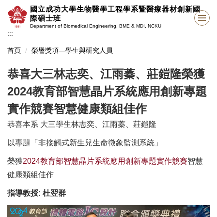
跳
國立成功大學生物醫學工程學系暨醫療器材創新國
到
際碩士班
主
Department of Biomedical Engineering, BME & MDI, NCKU
:::
要
內
首頁
榮譽獎項—學生與研究人員
容
區
恭喜大三林志奕、江雨蓁、莊鎧隆榮獲
2024教育部智慧晶片系統應用創新專題
實作競賽智慧健康類組佳作
恭喜本系 大三學生林志奕、江雨蓁、莊鎧隆
以專題「非接觸式新生兒生命徵象監測系統」
榮獲
2024教育部智慧晶片系統應用創新專題實作競賽
智慧
健康類組佳作
指導教授: 杜翌群