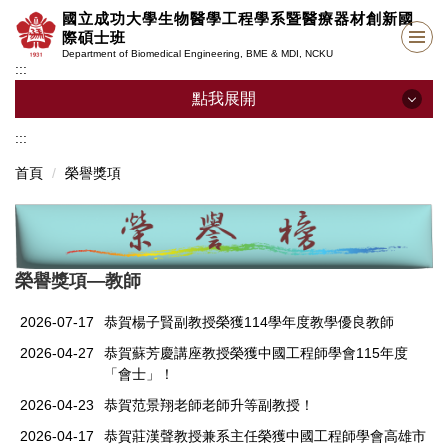
跳
國立成功大學生物醫學工程學系暨醫療器材創新國
到
際碩士班
主
Department of Biomedical Engineering, BME & MDI, NCKU
:::
要
內
點我展開
容
:::
系所介紹
區
首頁
榮譽獎項
獎助學金
常用表單
系心理師
榮譽獎項—教師
系友園地
2026-07-17
恭賀楊子賢副教授榮獲114學年度教學優良教師
醫工營
2026-04-27
恭賀蘇芳慶講座教授榮獲中國工程師學會115年度
「會士」！
高中生專區
2026-04-23
恭賀范景翔老師老師升等副教授！
實驗室安全管理
2026-04-17
恭賀莊漢聲教授兼系主任榮獲中國工程師學會高雄市