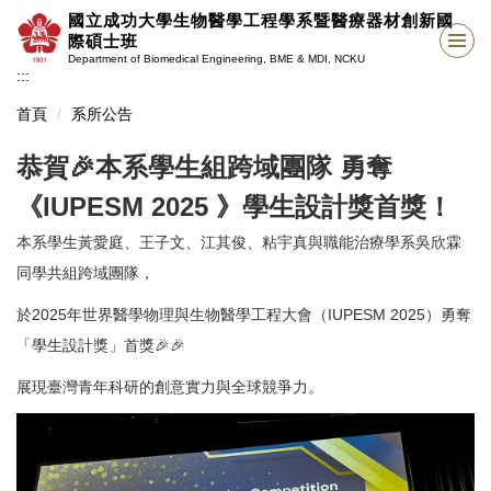
跳
國立成功大學生物醫學工程學系暨醫療器材創新國
到
際碩士班
主
Department of Biomedical Engineering, BME & MDI, NCKU
:::
要
內
首頁
系所公告
容
區
恭賀🎉本系學生組跨域團隊 勇奪
《IUPESM 2025 》學生設計獎首獎！
本系學生黃愛庭、王子文、江其俊、粘宇真與職能治療學系吳欣霖
同學共組跨域團隊，
於2025年世界醫學物理與生物醫學工程大會（IUPESM 2025）勇奪
「學生設計獎」首獎🎉🎉
展現臺灣青年科研的創意實力與全球競爭力。