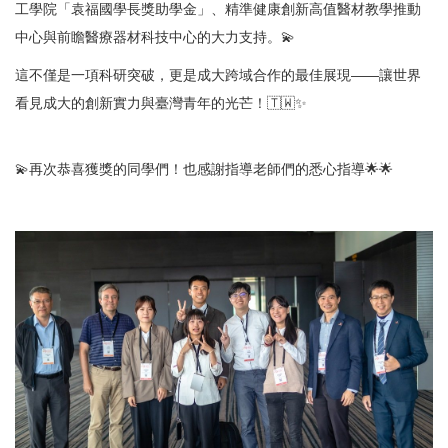
工學院「袁福國學長獎助學金」、精準健康創新高值醫材教學推動
中心與前瞻醫療器材科技中心的大力支持。💫
這不僅是一項科研突破，更是成大跨域合作的最佳展現——讓世界
看見成大的創新實力與臺灣青年的光芒！🇹🇼✨
💫再次恭喜獲獎的同學們！也感謝指導老師們的悉心指導🌟🌟